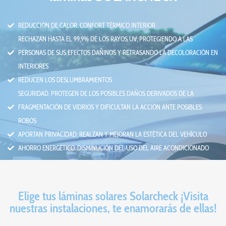
REDUCCIÓN DE CALOR, CONFORT TÉRMICO INTERIOR
RECHAZAN HASTA EL 99,9% DE LOS RAYOS UV, PROTEGIENDO A LAS
PERSONAS DE SUS EFECTOS DAÑINOS Y RETRASANDO LA DECOLORACIÓN EN
INTERIORES
REDUCEN LOS DESLUMBRAMIENTOS
SEGURIDAD. PROTEGEN DE LOS POSIBLES DAÑOS DERIVADOS DE LA
FRAGMENTACIÓN DE VIDRIOS Y DIFICULTAN LA ACCIÓN ANTE POSIBLES
ROBOS
APORTAN PRIVACIDAD, REALZAN Y MEJORAN LA ESTÉTICA DEL VEHÍCULO
AHORRO ENERGÉTICO. DISMINUCIÓN DEL USO DEL AIRE ACONDICIONADO
Elige tus láminas solares Solarcheck ¡Visita
nuestras instalaciones, te enamorarás de ellas!