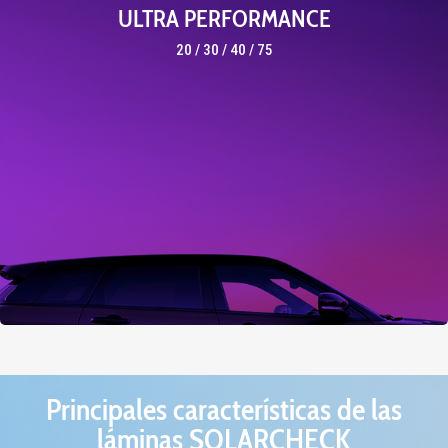
ULTRA PERFORMANCE
· Tecnología Nano-cerámica.
20 / 30 / 40 / 75
· Alto rechazo de infrarrojos.
· Poliéster de calidad óptica.
· Claridad y nitidez sin precedentes.
· Radio neutras, sin interferencias.
· 5 tonaliaddes a elegir.
· Estabilidad de color garantizada.
· Rechazan el 99,9% de Ultravioletas.
· Seguridad pasiva frente a roturas.
Principales características de las
láminas SOLARCHECK