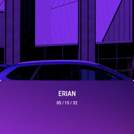
· Poliéster de calidad óptica.
· Claridad y nitidez sin precedentes.
· Radio neutras, sin interferencias.
· 3 tonalidades a elegir.
· Rechazan el 99,9% de Ultravioletas.
·Seguridad pasiva frente a roturas.
ERIAN
05 / 15 / 32
· Estabilidad de color garantizada.
· Poliéster de calidad óptica.
· Claridad y nitidez sin precedentes.
· Radio neutras, sin interferencias.