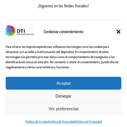
¡Síguenos en las Redes Sociales!
Gestionar consentimiento
Para ofrecer las mejores experiencias, utilizamos tecnologías como las cookies para
almacenar y/o acceder a la información del dispositivo. El consentimiento de estas
tecnologías nos permitirá procesar datos como el comportamiento de navegación o las
identificaciones únicas en este sitio. No consentir o retirar el consentimiento, puede afectar
negativamente a ciertas características y funciones.
Aceptar
Denegar
Aviso Legal y Política de Privacidad
Política de Cookies
Ver preferencias
©
2019 Copyright. Todos los derechos reservados. Diseñado
por
Zasapp
Política de Cookies
Política de Privacidad
Política de Privacidad