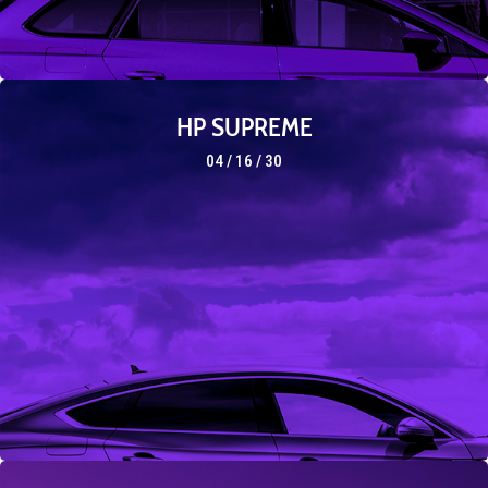
HP SUPREME
04 / 16 / 30
· Estabilidad de color garantizada.
· Alto rechazo de infrarrojos.
· Poliéster de calidad óptica.
· Claridad y nitidez sin precedentes.
· 6 tonaliaddes a elegir.
· Rechazan el 99,9% de Ultravioletas.
· Seguridad pasiva frente a roturas.