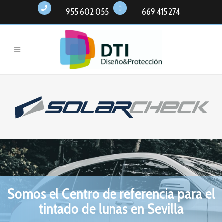
955 602 055
669 415 274
CONTACTA AQUÍ
Dtidp
Somos el Centro de referencia para el
tintado de lunas en Sevilla