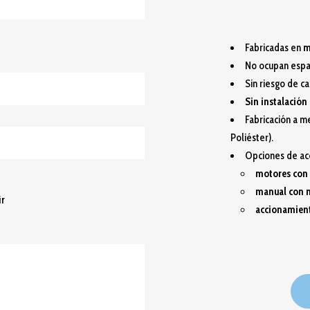
Fabricadas en
m
No ocupan espac
Sin riesgo de 
Sin instalación 
Fabricación a m
Poliéster).
Opciones de ac
motores con 
manual con m
ir
accionamient