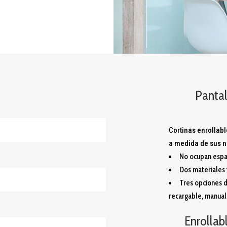
Pantal
Cortinas enrollabl
a medida de sus 
No ocupan espac
Dos materiales 
Tres opciones d
recargable, manual
Enrollab